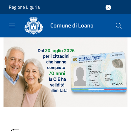
Salta al contenuto principale
Regione Liguria
Comune di Loano