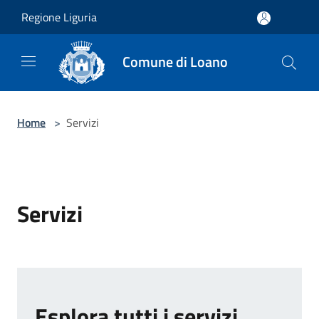
Salta al contenuto principale
Regione Liguria
Comune di Loano
Home
>
Servizi
Servizi
Esplora tutti i servizi