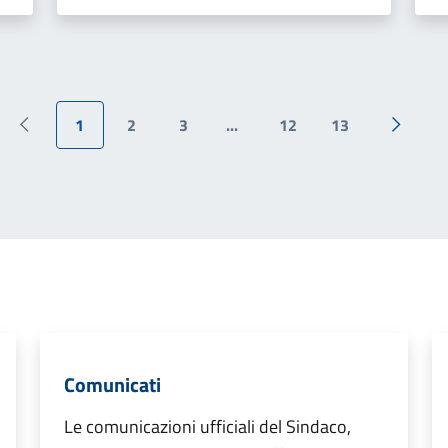
1
2
3
...
12
13
Pagina precedente
Pagina 
Comunicati
Le comunicazioni ufficiali del Sindaco,