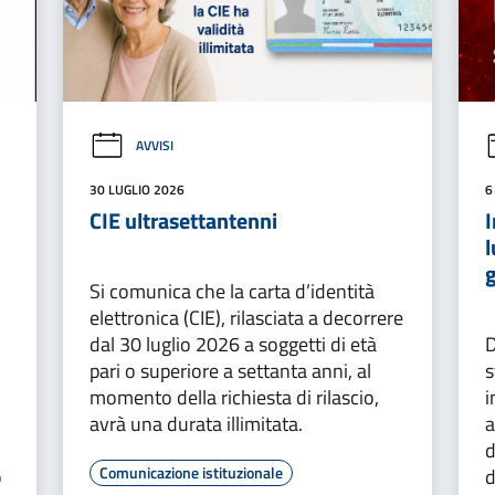
AVVISI
30 LUGLIO 2026
6
CIE ultrasettantenni
I
l
g
Si comunica che la carta d’identità
elettronica (CIE), rilasciata a decorrere
dal 30 luglio 2026 a soggetti di età
D
pari o superiore a settanta anni, al
s
momento della richiesta di rilascio,
i
avrà una durata illimitata.
a
o
d
Comunicazione istituzionale
o
d