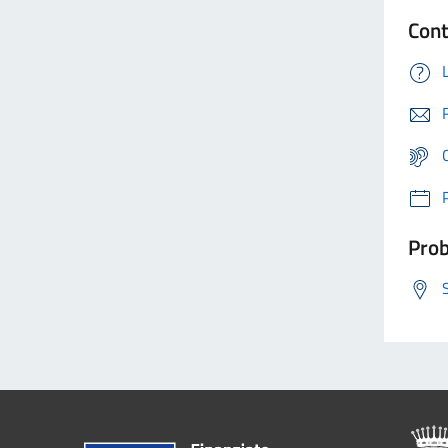
Cont
Prob