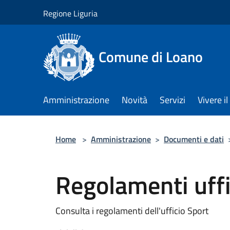
Salta al contenuto principale
Regione Liguria
Comune di Loano
Amministrazione
Novità
Servizi
Vivere 
Home
>
Amministrazione
>
Documenti e dati
Regolamenti uffi
Consulta i regolamenti dell'ufficio Sport