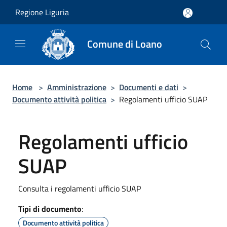
Salta al contenuto principale
Regione Liguria
Comune di Loano
Home
>
Amministrazione
>
Documenti e dati
>
Documento attività politica
>
Regolamenti ufficio SUAP
Regolamenti ufficio
SUAP
Consulta i regolamenti ufficio SUAP
Tipi di documento
:
Documento attività politica