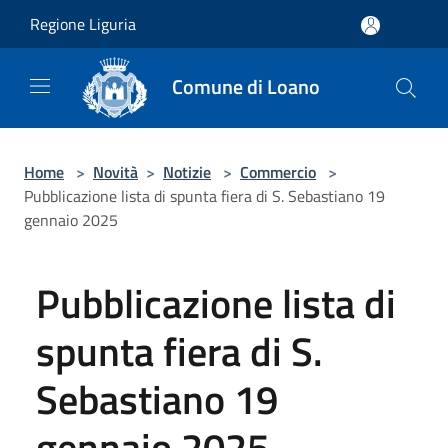
Salta al contenuto principale
Regione Liguria
Comune di Loano
Home
>
Novità
>
Notizie
>
Commercio
>
Pubblicazione lista di spunta fiera di S. Sebastiano 19
gennaio 2025
Pubblicazione lista di
spunta fiera di S.
Sebastiano 19
gennaio 2025