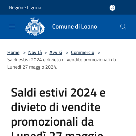
Salta al contenuto principale
Regione Liguria
Comune di Loano
Home
>
Novità
>
Avvisi
>
Commercio
>
Saldi estivi 2024 e divieto di vendite promozionali da
Lunedì 27 maggio 2024.
Saldi estivi 2024 e
divieto di vendite
promozionali da
Lunedì 27 maggio