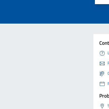
Cont
Prob