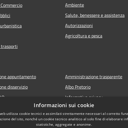
Ambiente
e Commercio
Salute, benessere e assistenza
bblici
Autorizzazioni
 urbanistica
Agricoltura e pesca
 trasporti
ione appuntamento
Amministrazione trasparente
one disservizio
Albo Pretorio
FAQ
Informativa privacy
Informazioni sui cookie
 assistenza
Note legali
web utilizza cookie tecnici e assimilati strettamente necessari al corretto fu
Dichiarazione di accessibilità
azione del sito, nonché un cookie tecnico analitico al solo fine di elaborare i
statistiche, aggregate e anonime.