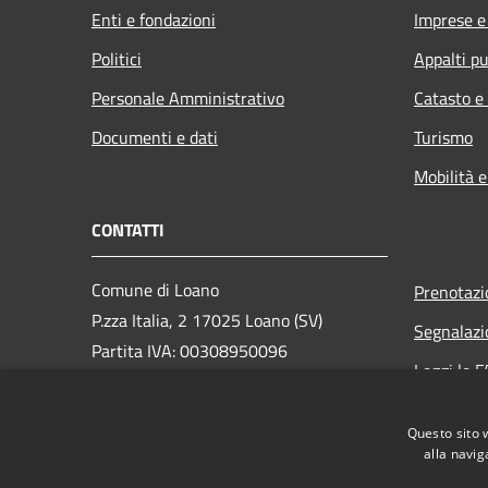
Enti e fondazioni
Imprese 
Politici
Appalti pu
Personale Amministrativo
Catasto e
Documenti e dati
Turismo
Mobilità e
CONTATTI
Comune di Loano
Prenotaz
P.zza Italia, 2 17025 Loano (SV)
Segnalazi
Partita IVA: 00308950096
Leggi le 
PEC: loano@peccomuneloano.it
Richiesta
Centralino Unico: 019675694
Questo sito 
alla navig