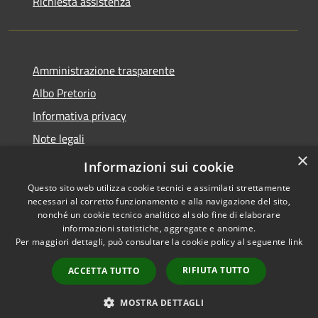
Richiesta assistenza
Amministrazione trasparente
Albo Pretorio
Informativa privacy
Note legali
×
Dichiarazione di accessibilità
Informazioni sui cookie
Questo sito web utilizza cookie tecnici e assimilati strettamente
necessari al corretto funzionamento e alla navigazione del sito,
nonché un cookie tecnico analitico al solo fine di elaborare
informazioni statistiche, aggregate e anonime.
RSS
Copyright © 2026 • Comune di
Per maggiori dettagli, può consultare la cookie policy al seguente
link
Accessibilità
Loano • Powered by
Privacy
Municipium
Accesso
•
RIFIUTA TUTTO
ACCETTA TUTTO
Cookie
redazione
Mappa del sito
MOSTRA DETTAGLI