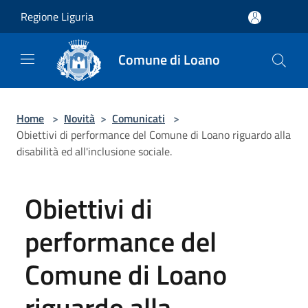
Salta al contenuto principale
Regione Liguria
Comune di Loano
Home
>
Novità
>
Comunicati
>
Obiettivi di performance del Comune di Loano riguardo alla
disabilità ed all'inclusione sociale.
Obiettivi di
performance del
Comune di Loano
riguardo alla