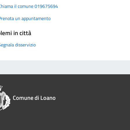
Chiama il comune 019675694
Prenota un appuntamento
lemi in città
Segnala disservizio
Comune di Loano