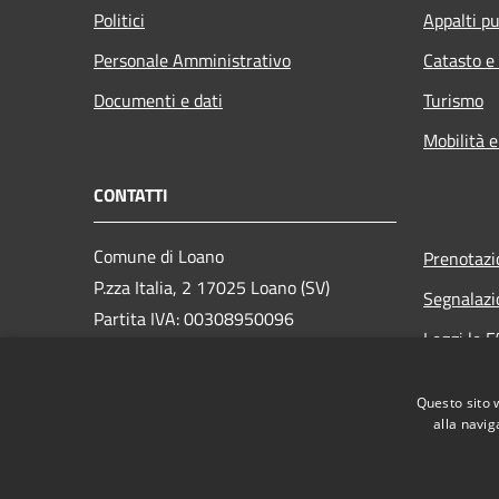
Politici
Appalti pu
Personale Amministrativo
Catasto e
Documenti e dati
Turismo
Mobilità e
CONTATTI
Comune di Loano
Prenotaz
P.zza Italia, 2 17025 Loano (SV)
Segnalazi
Partita IVA: 00308950096
Leggi le 
PEC: loano@peccomuneloano.it
Richiesta
Centralino Unico: 019675694
Questo sito 
alla navig