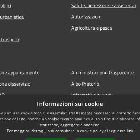
Salute, benessere e assistenza
bblici
Autorizzazioni
 urbanistica
Agricoltura e pesca
 trasporti
ione appuntamento
Amministrazione trasparente
one disservizio
Albo Pretorio
FAQ
Informativa privacy
Informazioni sui cookie
 assistenza
Note legali
web utilizza cookie tecnici e assimilati strettamente necessari al corretto fu
Dichiarazione di accessibilità
azione del sito, nonché un cookie tecnico analitico al solo fine di elaborare i
statistiche, aggregate e anonime.
Per maggiori dettagli, può consultare la cookie policy al seguente
link