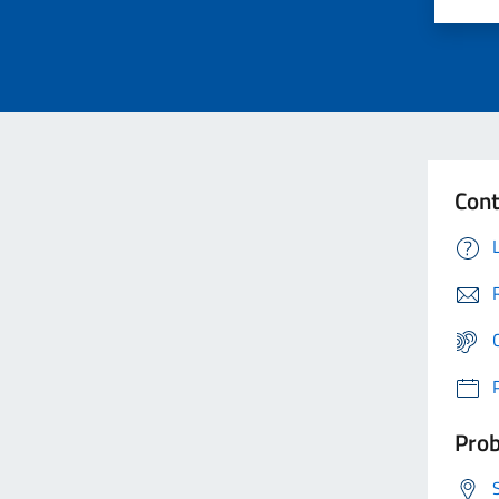
Cont
Prob