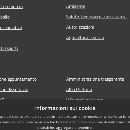
Ambiente
e Commercio
Salute, benessere e assistenza
bblici
Autorizzazioni
 urbanistica
Agricoltura e pesca
 trasporti
ione appuntamento
Amministrazione trasparente
one disservizio
Albo Pretorio
FAQ
Informativa privacy
Informazioni sui cookie
 assistenza
Note legali
web utilizza cookie tecnici e assimilati strettamente necessari al corretto fu
Dichiarazione di accessibilità
azione del sito, nonché un cookie tecnico analitico al solo fine di elaborare i
statistiche, aggregate e anonime.