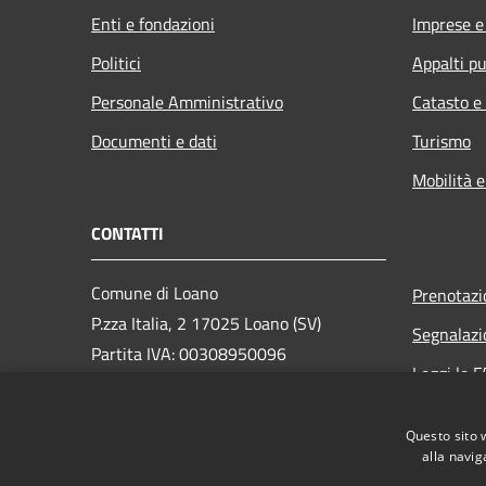
Enti e fondazioni
Imprese 
Politici
Appalti pu
Personale Amministrativo
Catasto e
Documenti e dati
Turismo
Mobilità e
CONTATTI
Comune di Loano
Prenotaz
P.zza Italia, 2 17025 Loano (SV)
Segnalazi
Partita IVA: 00308950096
Leggi le 
PEC: loano@peccomuneloano.it
Richiesta
Centralino Unico: 019675694
Questo sito 
alla navig