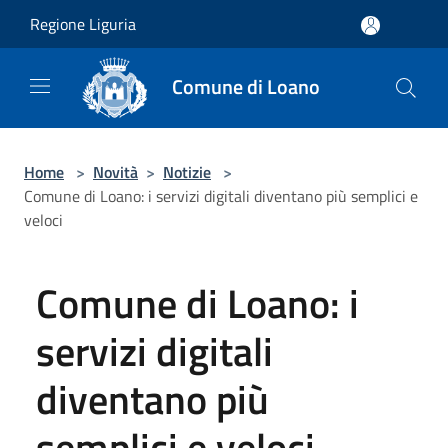
Salta al contenuto principale
Regione Liguria
Comune di Loano
Home
>
Novità
>
Notizie
>
Comune di Loano: i servizi digitali diventano più semplici e
veloci
Comune di Loano: i
servizi digitali
diventano più
semplici e veloci