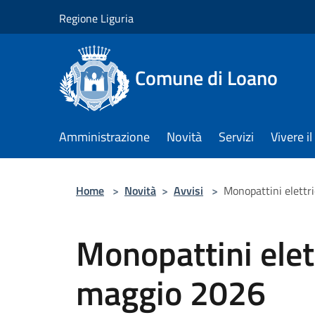
Salta al contenuto principale
Regione Liguria
Comune di Loano
Amministrazione
Novità
Servizi
Vivere 
Home
>
Novità
>
Avvisi
>
Monopattini elettr
Monopattini elett
maggio 2026