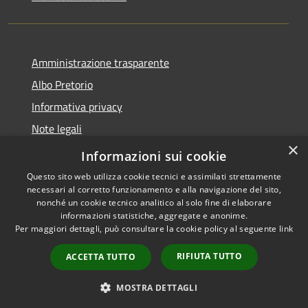
Amministrazione trasparente
Albo Pretorio
Informativa privacy
Note legali
×
Dichiarazione di accessibilità
Informazioni sui cookie
Questo sito web utilizza cookie tecnici e assimilati strettamente
necessari al corretto funzionamento e alla navigazione del sito,
nonché un cookie tecnico analitico al solo fine di elaborare
informazioni statistiche, aggregate e anonime.
RSS
Copyright © 2026 • Comune di
Per maggiori dettagli, può consultare la cookie policy al seguente
link
Accessibilità
Loano • Powered by
Privacy
Municipium
Accesso
•
RIFIUTA TUTTO
ACCETTA TUTTO
Cookie
redazione
Mappa del sito
MOSTRA DETTAGLI