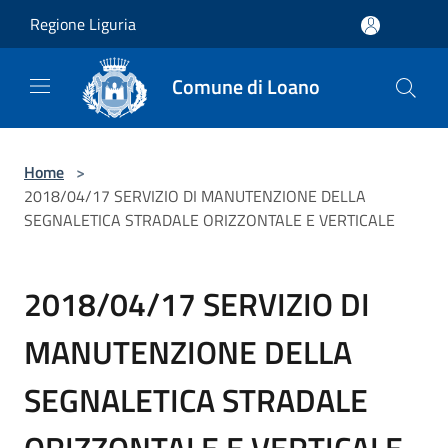
Salta al contenuto principale
Regione Liguria
Comune di Loano
Home
>
2018/04/17 SERVIZIO DI MANUTENZIONE DELLA
SEGNALETICA STRADALE ORIZZONTALE E VERTICALE
2018/04/17 SERVIZIO DI
MANUTENZIONE DELLA
SEGNALETICA STRADALE
ORIZZONTALE E VERTICALE