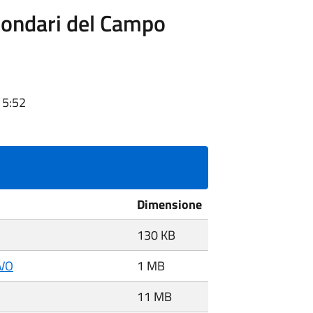
econdari del Campo
15:52
Dimensione
130 KB
IVO
1 MB
11 MB