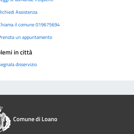
Richiedi Assistenza
Chiama il comune 019675694
Prenota un appuntamento
lemi in città
Segnala disservizio
Comune di Loano