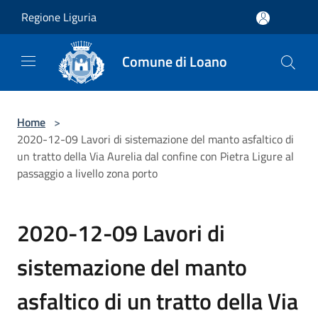
Salta al contenuto principale
Regione Liguria
Comune di Loano
Home
>
2020-12-09 Lavori di sistemazione del manto asfaltico di
un tratto della Via Aurelia dal confine con Pietra Ligure al
passaggio a livello zona porto
2020-12-09 Lavori di
sistemazione del manto
asfaltico di un tratto della Via