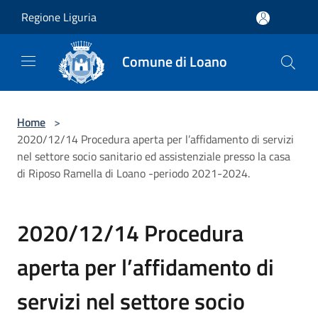
Salta al contenuto principale
Regione Liguria
Comune di Loano
Home
>
2020/12/14 Procedura aperta per l’affidamento di servizi
nel settore socio sanitario ed assistenziale presso la casa
di Riposo Ramella di Loano -periodo 2021-2024.
2020/12/14 Procedura
aperta per l’affidamento di
servizi nel settore socio