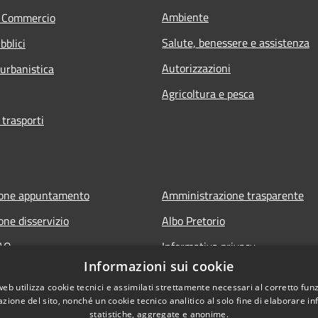
Ambiente
e Commercio
Salute, benessere e assistenza
bblici
Autorizzazioni
 urbanistica
Agricoltura e pesca
 trasporti
ione appuntamento
Amministrazione trasparente
one disservizio
Albo Pretorio
FAQ
Informativa privacy
Informazioni sui cookie
 assistenza
Note legali
web utilizza cookie tecnici e assimilati strettamente necessari al corretto fu
Dichiarazione di accessibilità
azione del sito, nonché un cookie tecnico analitico al solo fine di elaborare i
statistiche, aggregate e anonime.