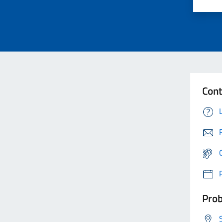
Cont
Prob