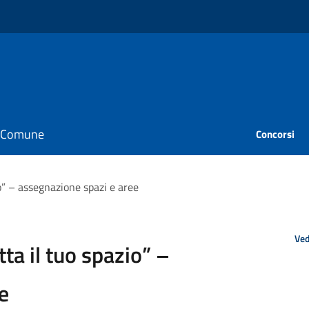
il Comune
Concorsi
” – assegnazione spazi e aree
Ved
a il tuo spazio” –
e