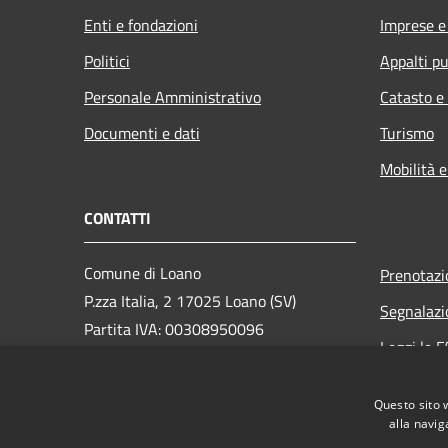
Enti e fondazioni
Imprese 
Politici
Appalti pu
Personale Amministrativo
Catasto e
Documenti e dati
Turismo
Mobilità e
CONTATTI
Comune di Loano
Prenotaz
P.zza Italia, 2 17025 Loano (SV)
Segnalazi
Partita IVA: 00308950096
Leggi le 
PEC: loano@peccomuneloano.it
Richiesta
Centralino Unico: 019675694
Questo sito 
alla navig