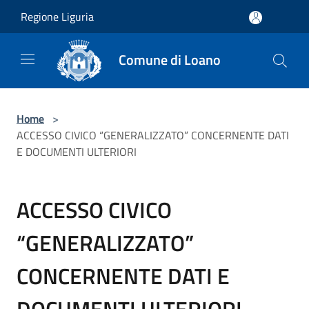
Salta al contenuto principale
Regione Liguria
Comune di Loano
Home
>
ACCESSO CIVICO “GENERALIZZATO” CONCERNENTE DATI
E DOCUMENTI ULTERIORI
ACCESSO CIVICO
“GENERALIZZATO”
CONCERNENTE DATI E
DOCUMENTI ULTERIORI