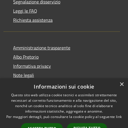
Segnalazione disservizio
Leggi le FAQ
Richiesta assistenza
Amministrazione trasparente
Albo Pretorio
Informativa privacy
Note legali
×
Dichiarazione di accessibilità
Informazioni sui cookie
Questo sito web utilizza cookie tecnici e assimilati strettamente
necessari al corretto funzionamento e alla navigazione del sito,
nonché un cookie tecnico analitico al solo fine di elaborare
informazioni statistiche, aggregate e anonime.
RSS
Copyright © 2026 • Comune di
Per maggiori dettagli, può consultare la cookie policy al seguente
link
Accessibilità
Loano • Powered by
Privacy
Municipium
Accesso
•