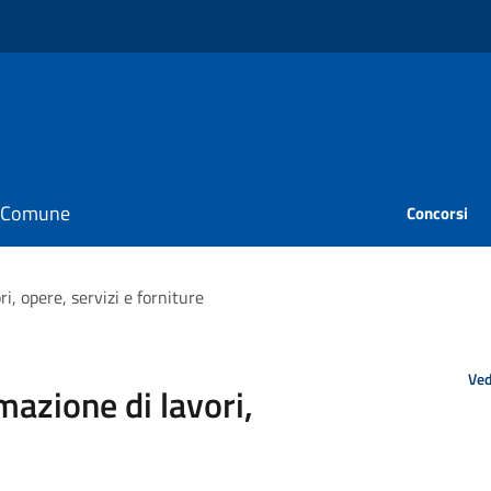
il Comune
Concorsi
i, opere, servizi e forniture
Ved
mazione di lavori,