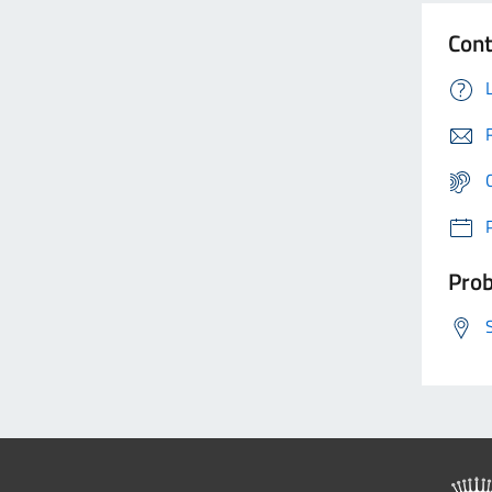
Cont
Prob