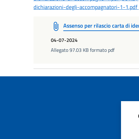
dichiarazioni-degli-accompagnatori-1-1.pdf 
Assenso per rilascio carta di id
04-07-2024
Allegato 97.03 KB formato pdf