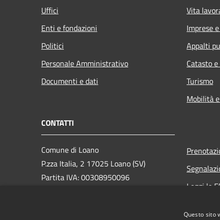
Uffici
Vita lavor
Enti e fondazioni
Imprese 
Politici
Appalti pu
Personale Amministrativo
Catasto e
Documenti e dati
Turismo
Mobilità e
CONTATTI
Comune di Loano
Prenotaz
P.zza Italia, 2 17025 Loano (SV)
Segnalazi
Partita IVA: 00308950096
Leggi le 
PEC: loano@peccomuneloano.it
Richiesta
Centralino Unico: 019675694
Questo sito 