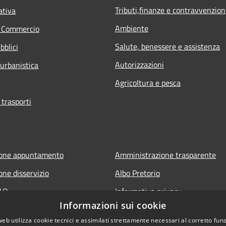
Tributi,finanze e contravvenzion
ativa
Ambiente
e Commercio
Salute, benessere e assistenza
bblici
Autorizzazioni
 urbanistica
Agricoltura e pesca
 trasporti
ione appuntamento
Amministrazione trasparente
one disservizio
Albo Pretorio
FAQ
Informativa privacy
Informazioni sui cookie
 assistenza
Note legali
web utilizza cookie tecnici e assimilati strettamente necessari al corretto fu