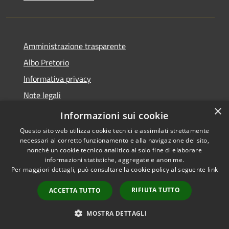
Amministrazione trasparente
Albo Pretorio
Informativa privacy
Note legali
×
Dichiarazione di accessibilità
Informazioni sui cookie
Questo sito web utilizza cookie tecnici e assimilati strettamente
necessari al corretto funzionamento e alla navigazione del sito,
nonché un cookie tecnico analitico al solo fine di elaborare
informazioni statistiche, aggregate e anonime.
RSS
Copyright © 2026 • Comune di
Per maggiori dettagli, può consultare la cookie policy al seguente
link
Accessibilità
Loano • Powered by
Privacy
Municipium
Accesso
•
RIFIUTA TUTTO
ACCETTA TUTTO
Cookie
redazione
Mappa del sito
MOSTRA DETTAGLI