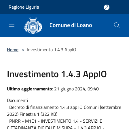
Salta al contenuto principale
Regione Liguria
Comune di Loano
Home
>
Investimento 1.4.3 AppIO
Investimento 1.4.3 AppIO
Ultimo aggiornamento
: 21 giugno 2024, 09:40
Documenti
Decreto di finanziamento 1.4.3 app IO Comuni (settembre
2022) Finestra 1 (322 KB)
PNRR - M1C1 - INVESTIMENTO 1.4 - SERVIZI E
CITTADINANZA DIGITALE MISURA - 1.4.3 APP IO -