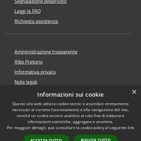
Segnalazione disservizio
Leggi le FAQ
Richiesta assistenza
Amministrazione trasparente
Albo Pretorio
Informativa privacy
Note legali
×
Dichiarazione di accessibilità
Informazioni sui cookie
Questo sito web utilizza cookie tecnici e assimilati strettamente
necessari al corretto funzionamento e alla navigazione del sito,
nonché un cookie tecnico analitico al solo fine di elaborare
informazioni statistiche, aggregate e anonime.
RSS
Copyright © 2026 • Comune di
Per maggiori dettagli, può consultare la cookie policy al seguente
link
Accessibilità
Loano • Powered by
Privacy
Municipium
Accesso
•
RIFIUTA TUTTO
ACCETTA TUTTO