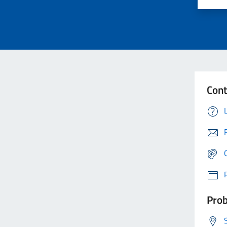
Cont
Prob