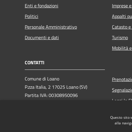
Enti e fondazioni
Imprese 
Politici
Appalti pu
Personale Amministrativo
Catasto e
Documenti e dati
Turismo
Mobilità e
CONTATTI
Comune di Loano
Prenotaz
P.zza Italia, 2 17025 Loano (SV)
Segnalazi
Partita IVA: 00308950096
Leggi le 
PEC: loano@peccomuneloano.it
Richiesta
Centralino Unico: 019675694
Questo sito 
alla navig