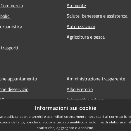
Ambiente
e Commercio
Salute, benessere e assistenza
bblici
Autorizzazioni
 urbanistica
Agricoltura e pesca
 trasporti
ione appuntamento
Amministrazione trasparente
one disservizio
Albo Pretorio
FAQ
Informativa privacy
Informazioni sui cookie
 assistenza
Note legali
web utilizza cookie tecnici e assimilati strettamente necessari al corretto fu
Dichiarazione di accessibilità
azione del sito, nonché un cookie tecnico analitico al solo fine di elaborare i
statistiche, aggregate e anonime.