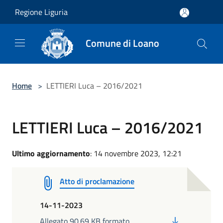
Salta al contenuto principale
Regione Liguria
Comune di Loano
Home
>
LETTIERI Luca – 2016/2021
LETTIERI Luca – 2016/2021
Ultimo aggiornamento
: 14 novembre 2023, 12:21
Atto di proclamazione
14-11-2023
PDF
Allegato 90.69 KB formato