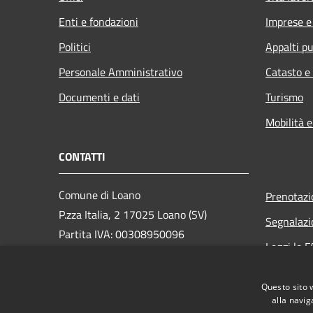
Enti e fondazioni
Imprese 
Politici
Appalti pu
Personale Amministrativo
Catasto e
Documenti e dati
Turismo
Mobilità e
CONTATTI
Comune di Loano
Prenotaz
P.zza Italia, 2 17025 Loano (SV)
Segnalazi
Partita IVA: 00308950096
Leggi le 
PEC: loano@peccomuneloano.it
Richiesta
Centralino Unico: 019675694
Questo sito 
alla navig