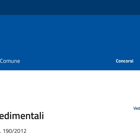
il Comune
Concorsi
Ved
edimentali
. n. 190/2012