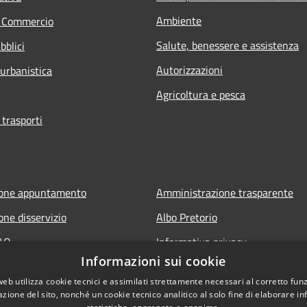
Ambiente
e Commercio
Salute, benessere e assistenza
bblici
Autorizzazioni
 urbanistica
Agricoltura e pesca
 trasporti
ione appuntamento
Amministrazione trasparente
one disservizio
Albo Pretorio
FAQ
Informativa privacy
Informazioni sui cookie
 assistenza
Note legali
web utilizza cookie tecnici e assimilati strettamente necessari al corretto fu
Dichiarazione di accessibilità
azione del sito, nonché un cookie tecnico analitico al solo fine di elaborare i