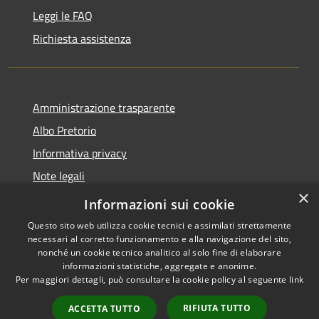
Leggi le FAQ
Richiesta assistenza
Amministrazione trasparente
Albo Pretorio
Informativa privacy
Note legali
×
Dichiarazione di accessibilità
Informazioni sui cookie
Questo sito web utilizza cookie tecnici e assimilati strettamente
necessari al corretto funzionamento e alla navigazione del sito,
nonché un cookie tecnico analitico al solo fine di elaborare
informazioni statistiche, aggregate e anonime.
RSS
Copyright © 2026 • Comune di
Per maggiori dettagli, può consultare la cookie policy al seguente
link
Accessibilità
Loano • Powered by
Privacy
Municipium
Accesso
•
RIFIUTA TUTTO
ACCETTA TUTTO