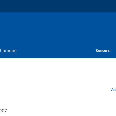
il Comune
Concorsi
Ved
7:07