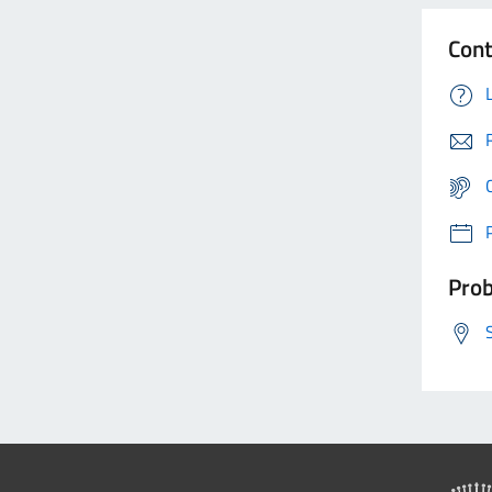
Cont
Prob