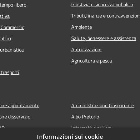
Giustizia e sicurezza pubblica
 tempo libero
Tributi,finanze e contravvenzion
ativa
Ambiente
e Commercio
Salute, benessere e assistenza
bblici
Autorizzazioni
 urbanistica
Agricoltura e pesca
 trasporti
ione appuntamento
Amministrazione trasparente
one disservizio
Albo Pretorio
FAQ
Informativa privacy
Informazioni sui cookie
 assistenza
Note legali