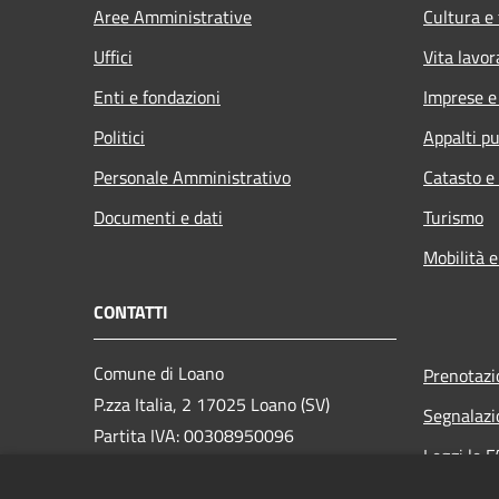
Aree Amministrative
Cultura e
Uffici
Vita lavor
Enti e fondazioni
Imprese 
Politici
Appalti pu
Personale Amministrativo
Catasto e
Documenti e dati
Turismo
Mobilità e
CONTATTI
Comune di Loano
Prenotaz
P.zza Italia, 2 17025 Loano (SV)
Segnalazi
Partita IVA: 00308950096
Leggi le 
PEC: loano@peccomuneloano.it
Richiesta