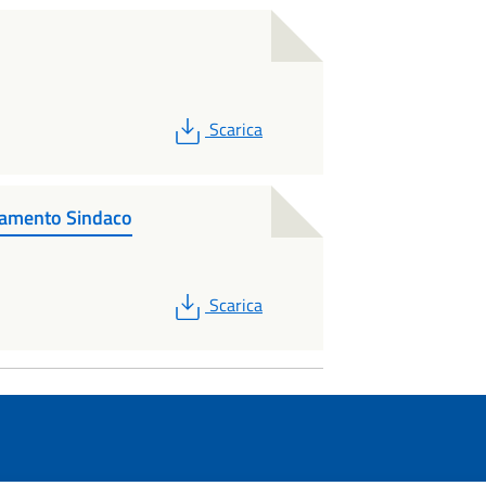
PDF
Scarica
uramento Sindaco
PDF
Scarica