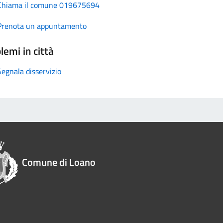
Chiama il comune 019675694
Prenota un appuntamento
lemi in città
Segnala disservizio
Comune di Loano