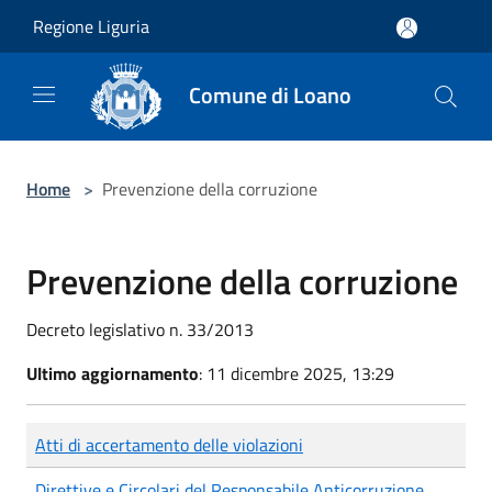
Salta al contenuto principale
Regione Liguria
Comune di Loano
Home
>
Prevenzione della corruzione
Prevenzione della corruzione
Decreto legislativo n. 33/2013
Ultimo aggiornamento
: 11 dicembre 2025, 13:29
Atti di accertamento delle violazioni
Direttive e Circolari del Responsabile Anticorruzione