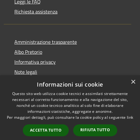
Leggi le FAQ
Richiesta assistenza
Amministrazione trasparente
Albo Pretorio
Informativa privacy
Note legali
×
Dichiarazione di accessibilità
Informazioni sui cookie
Questo sito web utilizza cookie tecnici e assimilati strettamente
necessari al corretto funzionamento e alla navigazione del sito,
nonché un cookie tecnico analitico al solo fine di elaborare
informazioni statistiche, aggregate e anonime.
RSS
Copyright © 2026 • Comune di
Per maggiori dettagli, può consultare la cookie policy al seguente
link
Accessibilità
Loano • Powered by
Privacy
Municipium
Accesso
•
RIFIUTA TUTTO
ACCETTA TUTTO
Cookie
redazione