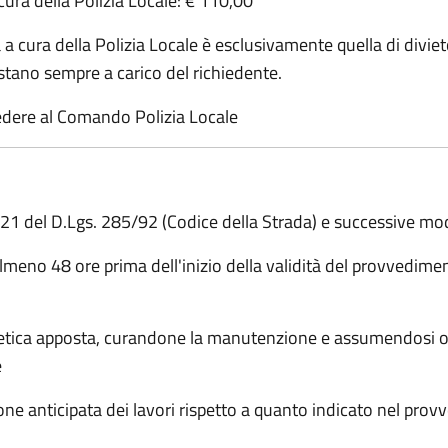
 cura della Polizia Locale: € 110,00
a cura della Polizia Locale è esclusivamente quella di diviet
estano sempre a carico del richiedente.
iedere al Comando Polizia Locale
e 21 del D.Lgs. 285/92 (Codice della Strada) e successive mod
a almeno 48 ore prima dell'inizio della validità del provved
aletica apposta, curandone la manutenzione e assumendosi og
e
e anticipata dei lavori rispetto a quanto indicato nel pro