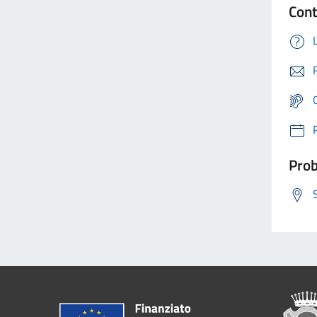
Cont
Prob