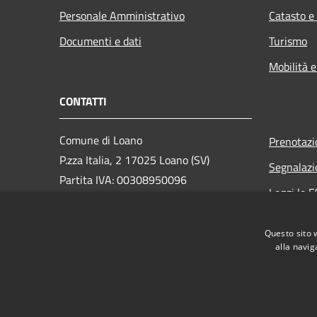
Personale Amministrativo
Catasto e
Documenti e dati
Turismo
Mobilità e
CONTATTI
Comune di Loano
Prenotaz
P.zza Italia, 2 17025 Loano (SV)
Segnalazi
Partita IVA: 00308950096
Leggi le 
PEC: loano@peccomuneloano.it
Richiesta
Centralino Unico: 019675694
Questo sito 
alla navig