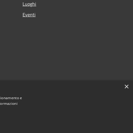
Luoghi
Eventi
×
nzionamento e
nformazioni