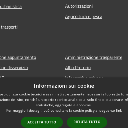
Autorizzazioni
 urbanistica
Agricoltura e pesca
 trasporti
ione appuntamento
Amministrazione trasparente
one disservizio
Albo Pretorio
FAQ
Informativa privacy
Informazioni sui cookie
 assistenza
Note legali
web utilizza cookie tecnici e assimilati strettamente necessari al corretto fu
Dichiarazione di accessibilità
azione del sito, nonché un cookie tecnico analitico al solo fine di elaborare i
statistiche, aggregate e anonime.
Per maggiori dettagli, può consultare la cookie policy al seguente
link
RIFIUTA TUTTO
ACCETTA TUTTO