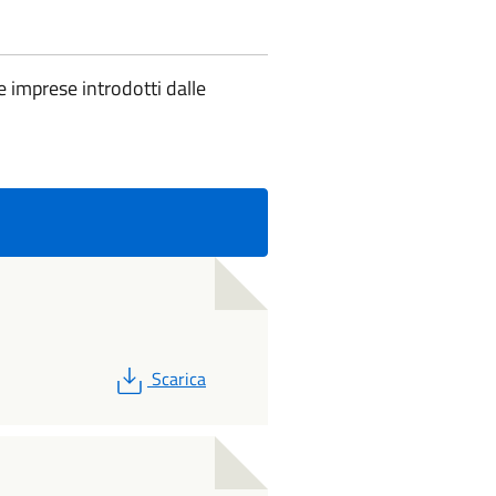
e imprese introdotti dalle
PDF
Scarica