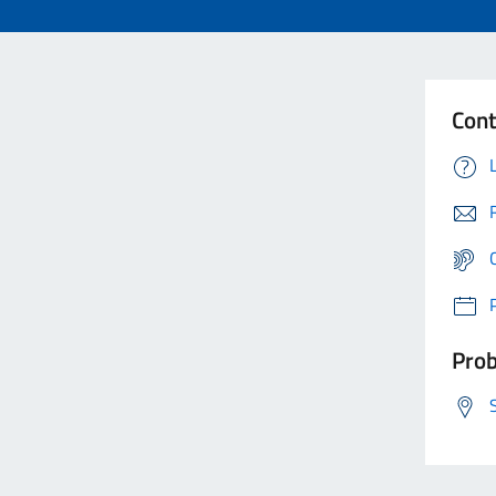
Cont
Prob