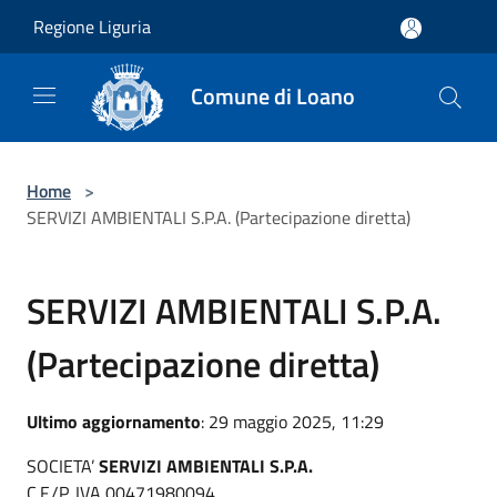
Salta al contenuto principale
Regione Liguria
Comune di Loano
Home
>
SERVIZI AMBIENTALI S.P.A. (Partecipazione diretta)
SERVIZI AMBIENTALI S.P.A.
(Partecipazione diretta)
Ultimo aggiornamento
: 29 maggio 2025, 11:29
SOCIETA’
SERVIZI AMBIENTALI S.P.A.
C.F./P. IVA 00471980094