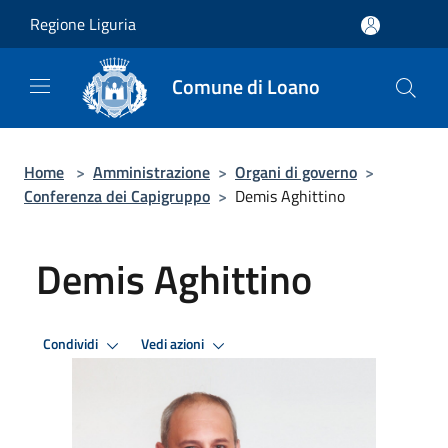
Salta al contenuto principale
Regione Liguria
Comune di Loano
Home
>
Amministrazione
>
Organi di governo
>
Conferenza dei Capigruppo
>
Demis Aghittino
Demis Aghittino
Condividi
Vedi azioni