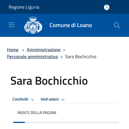
Salta al contenuto principale
Regione Liguria
Comune di Loano
Home
>
Amministrazione
>
Personale amministrativo
>
Sara Bochicchio
Sara Bochicchio
Condividi
Vedi azioni
INDICE DELLA PAGINA