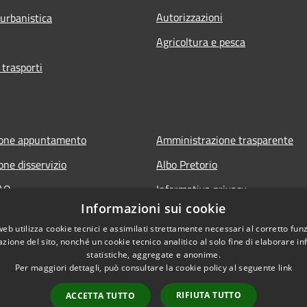
Autorizzazioni
 urbanistica
Agricoltura e pesca
 trasporti
ione appuntamento
Amministrazione trasparente
one disservizio
Albo Pretorio
FAQ
Informativa privacy
Informazioni sui cookie
 assistenza
Note legali
web utilizza cookie tecnici e assimilati strettamente necessari al corretto fu
Dichiarazione di accessibilità
azione del sito, nonché un cookie tecnico analitico al solo fine di elaborare i
statistiche, aggregate e anonime.
Per maggiori dettagli, può consultare la cookie policy al seguente
link
RIFIUTA TUTTO
ACCETTA TUTTO