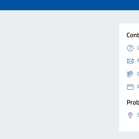
Cont
Prob