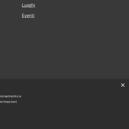
Luoghi
Eventi
×
nzionamento e
nformazioni