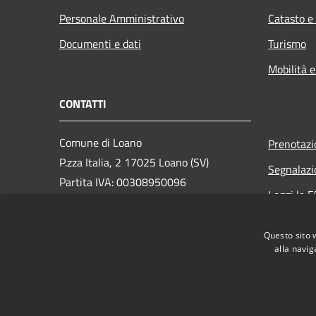
Personale Amministrativo
Catasto e
Documenti e dati
Turismo
Mobilità e
CONTATTI
Comune di Loano
Prenotaz
P.zza Italia, 2 17025 Loano (SV)
Segnalazi
Partita IVA: 00308950096
Leggi le 
PEC: loano@peccomuneloano.it
Richiesta
Centralino Unico: 019675694
Questo sito 
alla navig