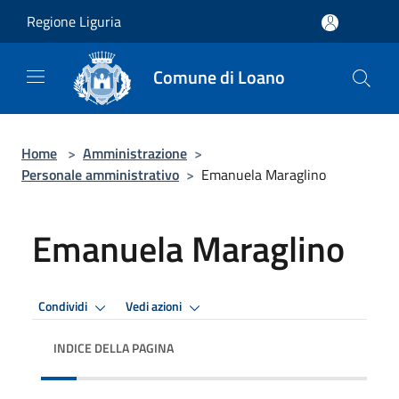
Salta al contenuto principale
Regione Liguria
Comune di Loano
Home
>
Amministrazione
>
Personale amministrativo
>
Emanuela Maraglino
Emanuela Maraglino
Condividi
Vedi azioni
INDICE DELLA PAGINA