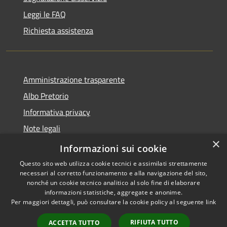
Leggi le FAQ
Richiesta assistenza
Amministrazione trasparente
Albo Pretorio
Informativa privacy
Note legali
×
Dichiarazione di accessibilità
Informazioni sui cookie
Questo sito web utilizza cookie tecnici e assimilati strettamente
necessari al corretto funzionamento e alla navigazione del sito,
nonché un cookie tecnico analitico al solo fine di elaborare
informazioni statistiche, aggregate e anonime.
RSS
Copyright © 2026 • Comune di
Per maggiori dettagli, può consultare la cookie policy al seguente
link
Accessibilità
Loano • Powered by
Privacy
Municipium
Accesso
•
RIFIUTA TUTTO
ACCETTA TUTTO