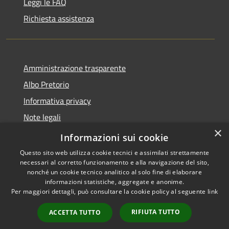
Leggi le FAQ
Richiesta assistenza
Amministrazione trasparente
Albo Pretorio
Informativa privacy
Note legali
×
Dichiarazione di accessibilità
Informazioni sui cookie
Questo sito web utilizza cookie tecnici e assimilati strettamente
necessari al corretto funzionamento e alla navigazione del sito,
nonché un cookie tecnico analitico al solo fine di elaborare
informazioni statistiche, aggregate e anonime.
RSS
Copyright © 2026 • Comune di
Per maggiori dettagli, può consultare la cookie policy al seguente
link
Accessibilità
Loano • Powered by
Privacy
Municipium
Accesso
•
RIFIUTA TUTTO
ACCETTA TUTTO
Cookie
redazione