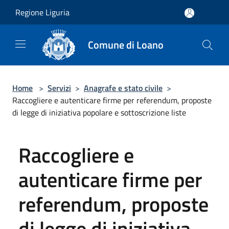
Salta al contenuto principale
Regione Liguria
Comune di Loano
Home
>
Servizi
>
Anagrafe e stato civile
>
Raccogliere e autenticare firme per referendum, proposte
di legge di iniziativa popolare e sottoscrizione liste
Raccogliere e
autenticare firme per
referendum, proposte
di legge di iniziativa