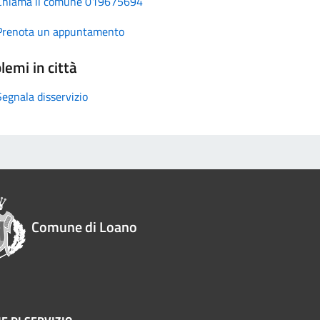
Chiama il comune 019675694
Prenota un appuntamento
lemi in città
Segnala disservizio
Comune di Loano