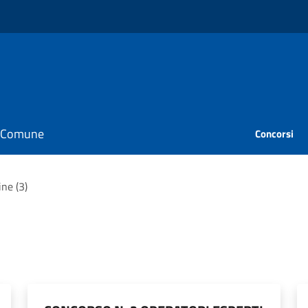
il Comune
Concorsi
ine (3)