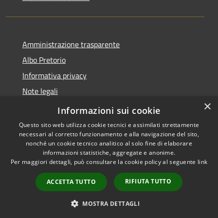
Amministrazione trasparente
Albo Pretorio
Informativa privacy
Note legali
×
Dichiarazione di accessibilità
Informazioni sui cookie
Questo sito web utilizza cookie tecnici e assimilati strettamente
necessari al corretto funzionamento e alla navigazione del sito,
nonché un cookie tecnico analitico al solo fine di elaborare
informazioni statistiche, aggregate e anonime.
RSS
Copyright © 2026 • Comune di
Per maggiori dettagli, può consultare la cookie policy al seguente
link
Accessibilità
Loano • Powered by
Privacy
Municipium
Accesso
•
RIFIUTA TUTTO
ACCETTA TUTTO
Cookie
redazione
Mappa del sito
MOSTRA DETTAGLI