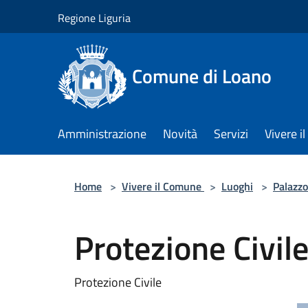
Salta al contenuto principale
Regione Liguria
Comune di Loano
Amministrazione
Novità
Servizi
Vivere 
Home
>
Vivere il Comune
>
Luoghi
>
Palazzo
Protezione Civil
Protezione Civile