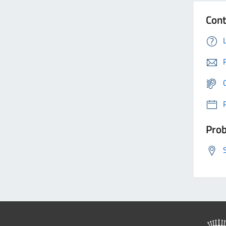
Cont
Prob