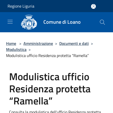
Salta al contenuto principale
Regione Liguria
Comune di Loano
Home
>
Amministrazione
>
Documenti e dati
>
Modulistica
>
Modulistica ufficio Residenza protetta “Ramella”
Modulistica ufficio
Residenza protetta
“Ramella”
Consulta la modulistica dell'ufficio Residenza protetta