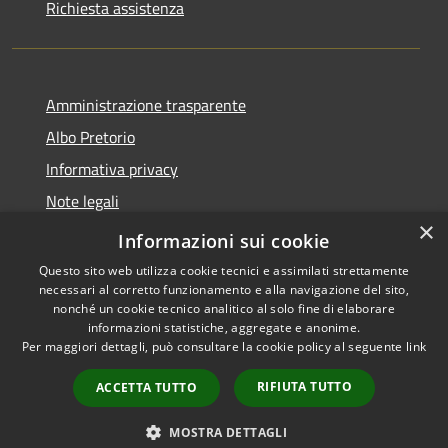
Richiesta assistenza
Amministrazione trasparente
Albo Pretorio
Informativa privacy
Note legali
×
Dichiarazione di accessibilità
Informazioni sui cookie
Questo sito web utilizza cookie tecnici e assimilati strettamente
necessari al corretto funzionamento e alla navigazione del sito,
nonché un cookie tecnico analitico al solo fine di elaborare
informazioni statistiche, aggregate e anonime.
RSS
Copyright © 2026 • Comune di
Per maggiori dettagli, può consultare la cookie policy al seguente
link
Accessibilità
Loano • Powered by
Privacy
Municipium
Accesso
•
RIFIUTA TUTTO
ACCETTA TUTTO
Cookie
redazione
Mappa del sito
MOSTRA DETTAGLI